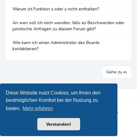
Warum ist Funktion x oder y nicht enthalten?
An wen soll ich mich wenden, falls es Beschwerden oder
juristische Anfragen zu diesem Forum gibt?
Wie kann ich einen Administrator des Boards
kontaktieren?
Gehe zu
Diese Website nutzt Cookies, um Ihnen den
bestmöglichen Komfort bei der Nutzung zu
bieten.
Mehr erfahren
Powered by
phpBB
® Forum Software © phpBB Limited
•
Designed by
Leenoz
Deutsche Übersetzung durch
phpBB.de
Verstanden!
Datenschutz
|
Nutzungsbedingungen
|
Alle Zeiten sind
UTC