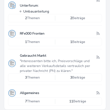
Unterforum:
Umbauanleitung
2
Themen
2
Beiträge
RFx000 Fronten
1
Themen
1
Beiträge
Gebraucht Markt
"Interessenten bitte ich, Preisvorschläge und
alle weiteren Verkaufsdetails vertraulich per
privater Nachricht (PN) zu klären."
3
Themen
3
Beiträge
Allgemeines
7
Themen
11
Beiträge