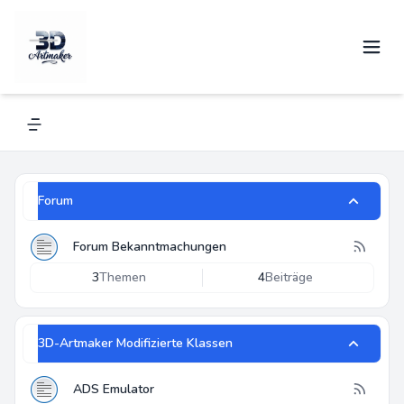
3D-Artmaker
Alles über Renkforce und andere 3D-Drucker
Navigation menu
Forum
Forum Bekanntmachungen
3
Themen
4
Beiträge
3D-Artmaker Modifizierte Klassen
ADS Emulator