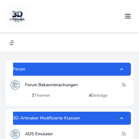
3D-Artmaker
Alles über Renkforce und andere 3D-Drucker
Navigation menu
Forum
Forum Bekanntmachungen
3
Themen
4
Beiträge
3D-Artmaker Modifizierte Klassen
ADS Emulator