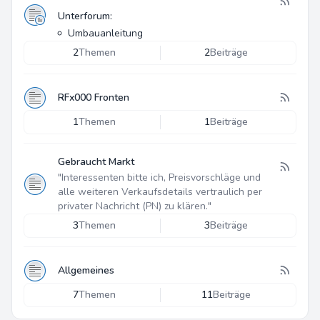
Unterforum:
Umbauanleitung
2
Themen
2
Beiträge
RFx000 Fronten
1
Themen
1
Beiträge
Gebraucht Markt
"Interessenten bitte ich, Preisvorschläge und
alle weiteren Verkaufsdetails vertraulich per
privater Nachricht (PN) zu klären."
3
Themen
3
Beiträge
Allgemeines
7
Themen
11
Beiträge