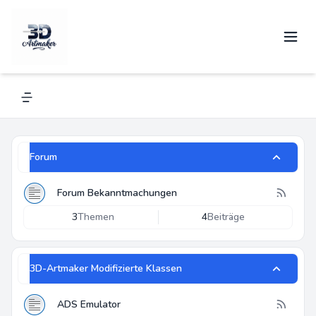
3D-Artmaker
Alles über Renkforce und andere 3D-Drucker
Navigation menu
Forum
Forum Bekanntmachungen
3
Themen
4
Beiträge
3D-Artmaker Modifizierte Klassen
ADS Emulator