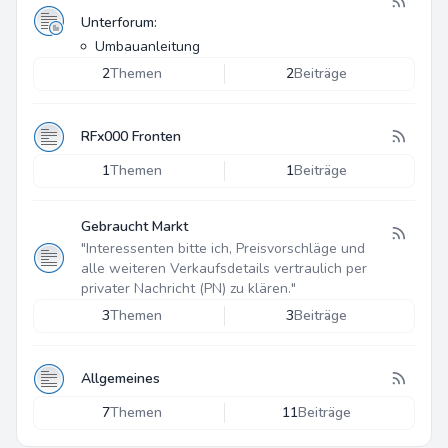
Unterforum:
Umbauanleitung
2
Themen
2
Beiträge
RFx000 Fronten
1
Themen
1
Beiträge
Gebraucht Markt
"Interessenten bitte ich, Preisvorschläge und
alle weiteren Verkaufsdetails vertraulich per
privater Nachricht (PN) zu klären."
3
Themen
3
Beiträge
Allgemeines
7
Themen
11
Beiträge