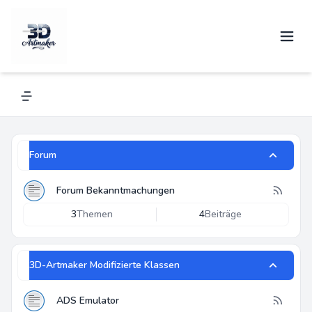
3D-Artmaker
Alles über Renkforce und andere 3D-Drucker
Navigation menu
Forum
Forum Bekanntmachungen
3
Themen
4
Beiträge
3D-Artmaker Modifizierte Klassen
ADS Emulator