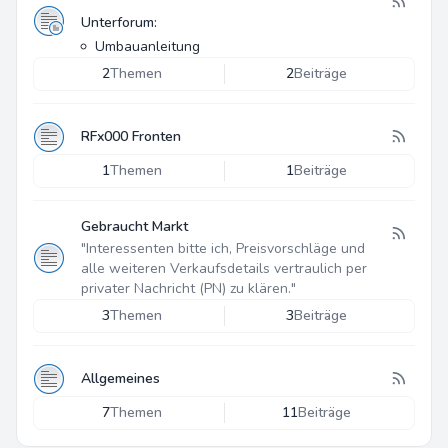
Unterforum:
Umbauanleitung
2
Themen
2
Beiträge
RFx000 Fronten
1
Themen
1
Beiträge
Gebraucht Markt
"Interessenten bitte ich, Preisvorschläge und
alle weiteren Verkaufsdetails vertraulich per
privater Nachricht (PN) zu klären."
3
Themen
3
Beiträge
Allgemeines
7
Themen
11
Beiträge