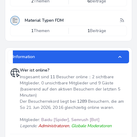
2
Themen
6
Beiträge
Material Typen FDM
1
Themen
1
Beiträge
Information
Wer ist online?
Insgesamt sind
11
Besucher online :: 2 sichtbare
Mitglieder, 0 unsichtbare Mitglieder und 9 Gäste
(basierend auf den aktiven Besuchern der letzten 5
Minuten)
Der Besucherrekord liegt bei
1289
Besuchern, die am
So 21. Jun 2026, 20:16 gleichzeitig online waren.
Mitglieder:
Baidu [Spider]
,
Semrush [Bot]
Legende:
Administratoren
,
Globale Moderatoren