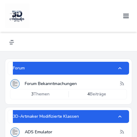
3D-Artmaker
Alles über Renkforce und andere 3D-Drucker
Navigation menu
Forum
Forum Bekanntmachungen
3
Themen
4
Beiträge
3D-Artmaker Modifizierte Klassen
ADS Emulator