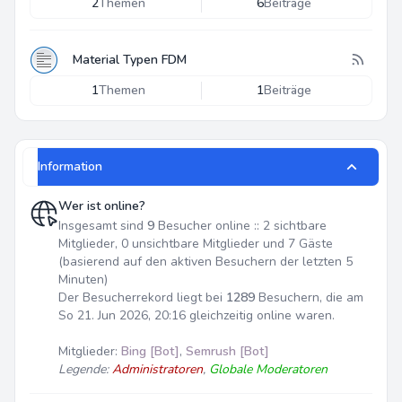
2
Themen
6
Beiträge
Material Typen FDM
1
Themen
1
Beiträge
Information
Wer ist online?
Insgesamt sind
9
Besucher online :: 2 sichtbare
Mitglieder, 0 unsichtbare Mitglieder und 7 Gäste
(basierend auf den aktiven Besuchern der letzten 5
Minuten)
Der Besucherrekord liegt bei
1289
Besuchern, die am
So 21. Jun 2026, 20:16 gleichzeitig online waren.
Mitglieder:
Bing [Bot]
,
Semrush [Bot]
Legende:
Administratoren
,
Globale Moderatoren