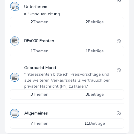
Unterforum:
Umbauanleitung
2
Themen
2
Beiträge
RFx000 Fronten
1
Themen
1
Beiträge
Gebraucht Markt
"Interessenten bitte ich, Preisvorschläge und
alle weiteren Verkaufsdetails vertraulich per
privater Nachricht (PN) zu klären."
3
Themen
3
Beiträge
Allgemeines
7
Themen
11
Beiträge