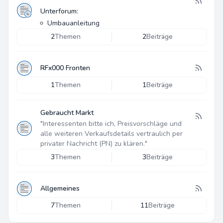
Unterforum:
Umbauanleitung
2
Themen
2
Beiträge
RFx000 Fronten
1
Themen
1
Beiträge
Gebraucht Markt
"Interessenten bitte ich, Preisvorschläge und
alle weiteren Verkaufsdetails vertraulich per
privater Nachricht (PN) zu klären."
3
Themen
3
Beiträge
Allgemeines
7
Themen
11
Beiträge