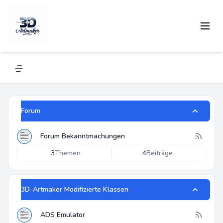
3D-Artmaker
Alles über Renkforce und andere 3D-Drucker
Navigation menu
Forum
Forum Bekanntmachungen
3
Themen
4
Beiträge
3D-Artmaker Modifizierte Klassen
ADS Emulator