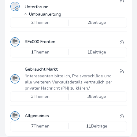
Unterforum:
Umbauanleitung
2
Themen
2
Beiträge
RFx000 Fronten
1
Themen
1
Beiträge
Gebraucht Markt
"Interessenten bitte ich, Preisvorschläge und
alle weiteren Verkaufsdetails vertraulich per
privater Nachricht (PN) zu klären."
3
Themen
3
Beiträge
Allgemeines
7
Themen
11
Beiträge