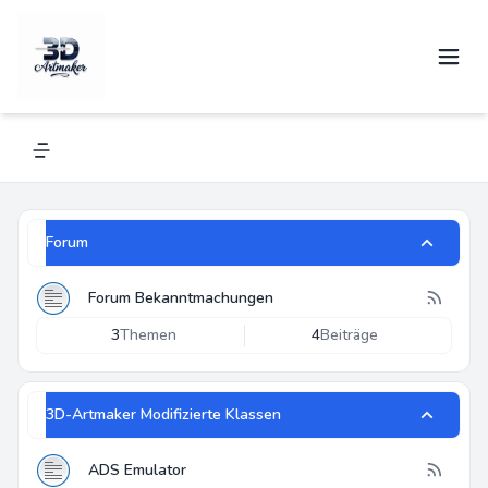
3D-Artmaker
Alles über Renkforce und andere 3D-Drucker
Navigation menu
Forum
Forum Bekanntmachungen
3
Themen
4
Beiträge
3D-Artmaker Modifizierte Klassen
ADS Emulator