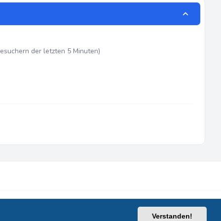
Besuchern der letzten 5 Minuten)
Datenschutz
|
Nutzungsbedingungen
|
Alle Zeiten sind
UTC
Verstanden!