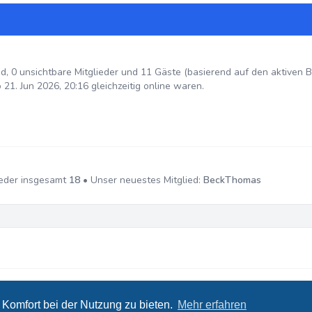
ied, 0 unsichtbare Mitglieder und 11 Gäste (basierend auf den aktiven 
21. Jun 2026, 20:16 gleichzeitig online waren.
ieder insgesamt
18
• Unser neuestes Mitglied:
BeckThomas
ed by
Leenoz
Komfort bei der Nutzung zu bieten.
Mehr erfahren