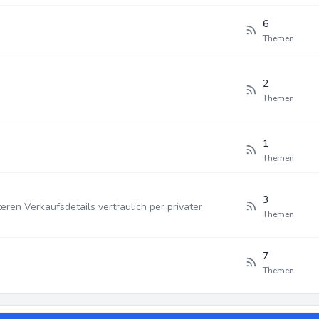
6
Themen
2
Themen
1
Themen
3
teren Verkaufsdetails vertraulich per privater
Themen
7
Themen