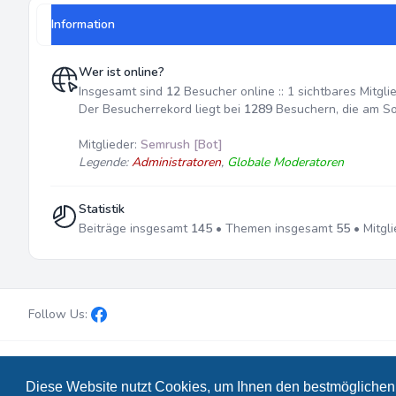
Information
Wer ist online?
Insgesamt sind
12
Besucher online :: 1 sichtbares Mitgl
Der Besucherrekord liegt bei
1289
Besuchern, die am So 
Mitglieder:
Semrush [Bot]
Legende:
Administratoren
,
Globale Moderatoren
Statistik
Beiträge insgesamt
145
• Themen insgesamt
55
• Mitgl
Follow Us:
Powered by
phpBB
® Forum Software © phpBB Limited
• Design
Diese Website nutzt Cookies, um Ihnen den bestmöglichen 
Deutsche Übersetzung durch
phpBB.de