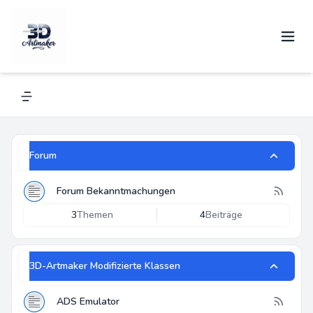
3D-Artmaker
Alles über Renkforce und andere 3D-Drucker
Navigation menu
Forum
Forum Bekanntmachungen
3
Themen
4
Beiträge
3D-Artmaker Modifizierte Klassen
ADS Emulator