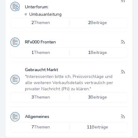
Unterforum:
Umbauanleitung
2
Themen
2
Beiträge
RFx000 Fronten
1
Themen
1
Beiträge
Gebraucht Markt
"Interessenten bitte ich, Preisvorschläge und
alle weiteren Verkaufsdetails vertraulich per
privater Nachricht (PN) zu klären."
3
Themen
3
Beiträge
Allgemeines
7
Themen
11
Beiträge