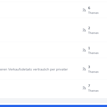
6
Themen
2
Themen
1
Themen
3
teren Verkaufsdetails vertraulich per privater
Themen
7
Themen