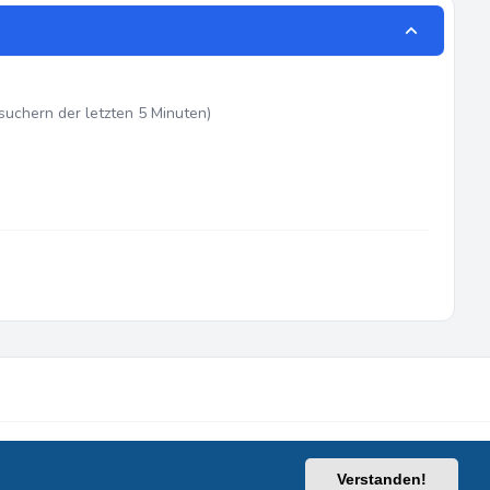
esuchern der letzten 5 Minuten)
Datenschutz
|
Nutzungsbedingungen
|
Alle Zeiten sind
UTC
Verstanden!