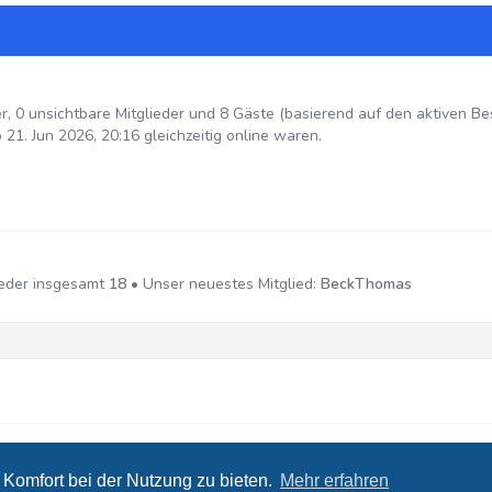
er, 0 unsichtbare Mitglieder und 8 Gäste (basierend auf den aktiven B
21. Jun 2026, 20:16 gleichzeitig online waren.
ieder insgesamt
18
• Unser neuestes Mitglied:
BeckThomas
ed by
Leenoz
Komfort bei der Nutzung zu bieten.
Mehr erfahren