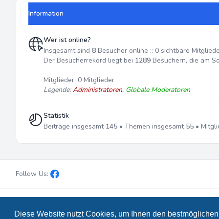
Information
Wer ist online?
Insgesamt sind
8
Besucher online :: 0 sichtbare Mitglied
Der Besucherrekord liegt bei
1289
Besuchern, die am So 
Mitglieder: 0 Mitglieder
Legende:
Administratoren
,
Globale Moderatoren
Statistik
Beiträge insgesamt
145
• Themen insgesamt
55
• Mitgl
Follow Us:
Powered by
phpBB
® Forum Software © phpBB Limited
• Design
Diese Website nutzt Cookies, um Ihnen den bestmöglichen 
Deutsche Übersetzung durch
phpBB.de