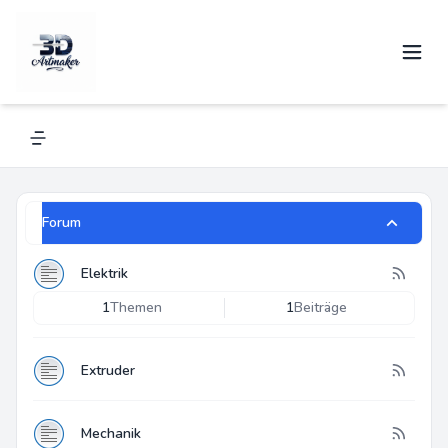
RF1000
Navigation menu
Forum
Elektrik
1
Themen
1
Beiträge
Extruder
Mechanik