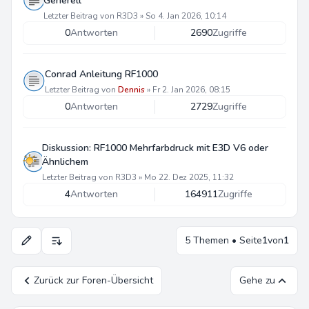
Generell
Letzter Beitrag von
R3D3
»
So 4. Jan 2026, 10:14
0
Antworten
2690
Zugriffe
Conrad Anleitung RF1000
Letzter Beitrag von
Dennis
»
Fr 2. Jan 2026, 08:15
0
Antworten
2729
Zugriffe
Diskussion: RF1000 Mehrfarbdruck mit E3D V6 oder
Ähnlichem
Letzter Beitrag von
R3D3
»
Mo 22. Dez 2025, 11:32
4
Antworten
164911
Zugriffe
5 Themen • Seite
1
von
1
Anzeige- und Sortierungs-Einstellungen
Zurück zur Foren-Übersicht
Gehe zu