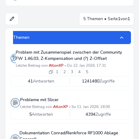
5 Themen • Seite
1
von
1
Themen
Problem mit Zusammenspiel zwischen der Community
FW 1.46.03, Z-Kompensation und (?) Z-Offset
Letzter Beitrag von
AtlonXP
»
Do 22. Jan 2026, 17:31
1
2
3
4
5
41
Antworten
1241480
Zugriffe
Probleme mit Slicer
Letzter Beitrag von
AtlonXP
»
So 11. Jan 2026, 18:00
5
Antworten
4394
Zugriffe
Dokumentation Conrad/Renkforce RF1000 Ablage