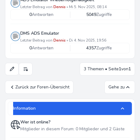
Letzter Beitrag von
Dennis
»
Mi 5. Nov 2025, 08:14
0
Antworten
5049
Zugriffe
DMS ADS Emulator
Letzter Beitrag von
Dennis
»
Di 4. Nov 2025, 19:56
0
Antworten
4357
Zugriffe
3 Themen • Seite
1
von
1
Anzeige- und Sortierungs-Einstellungen
Zurück zur Foren-Übersicht
Gehe zu
Information
Wer ist online?
Mitglieder in diesem Forum: 0 Mitglieder und 2 Gäste