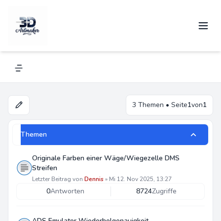
ADS Emulator
Navigation menu
3 Themen • Seite
1
von
1
Themen
Originale Farben einer Wäge/Wiegezelle DMS
Streifen
Letzter Beitrag von
Dennis
»
Mi 12. Nov 2025, 13:27
0
Antworten
8724
Zugriffe
ADS Emulator Wiederholgenauigkeit