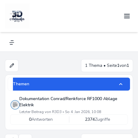
Elektrik
Navigation menu
1 Thema • Seite
1
von
1
Themen
Dokumentation Conrad/Renkforce RF1000 Ablage
Elektrik
Letzter Beitrag von
R3D3
»
So 4. Jan 2026, 10:08
0
Antworten
2374
Zugriffe