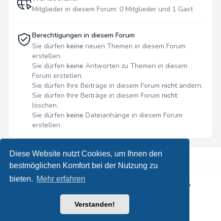
Mitglieder in diesem Forum: 0 Mitglieder und 1 Gast
Berechtigungen in diesem Forum
Sie dürfen
keine
neuen Themen in diesem Forum
erstellen.
Sie dürfen
keine
Antworten zu Themen in diesem
Forum erstellen.
Sie dürfen Ihre Beiträge in diesem Forum
nicht
ändern.
Sie dürfen Ihre Beiträge in diesem Forum
nicht
löschen.
Sie dürfen
keine
Dateianhänge in diesem Forum
erstellen.
Diese Website nutzt Cookies, um Ihnen den
bestmöglichen Komfort bei der Nutzung zu
bieten.
Mehr erfahren
Powered by
phpBB
® Forum Software © phpBB Limited
•
Designed by
Leenoz
Deutsche Übersetzung durch
phpBB.de
Verstanden!
Datenschutz
|
Nutzungsbedingungen
|
Alle Zeiten sind
UTC