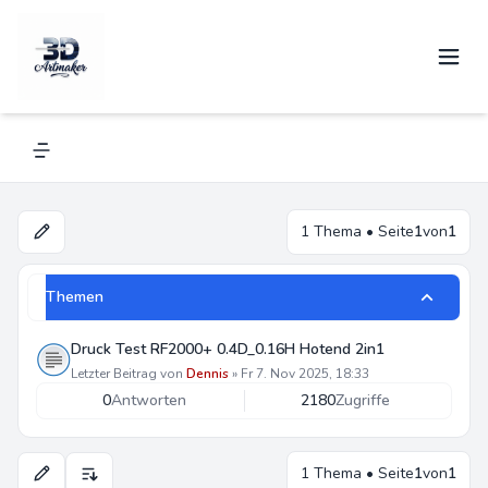
RF2000+ (Mod)
Navigation menu
1 Thema • Seite
1
von
1
Themen
Druck Test RF2000+ 0.4D_0.16H Hotend 2in1
Letzter Beitrag von
Dennis
»
Fr 7. Nov 2025, 18:33
0
Antworten
2180
Zugriffe
1 Thema • Seite
1
von
1
Anzeige- und Sortierungs-Einstellungen