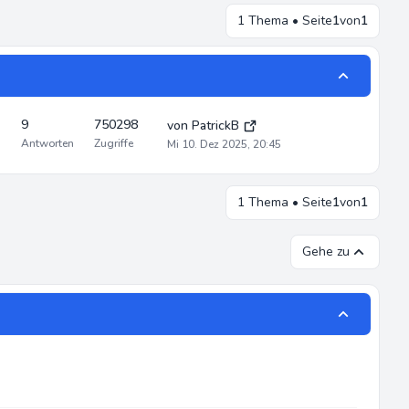
1 Thema • Seite
1
von
1
9
750298
von
PatrickB
Antworten
Zugriffe
Mi 10. Dez 2025, 20:45
1 Thema • Seite
1
von
1
Gehe zu