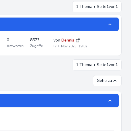
1 Thema • Seite
1
von
1
0
8573
von
Dennis
Antworten
Zugriffe
Fr 7. Nov 2025, 19:02
1 Thema • Seite
1
von
1
Gehe zu