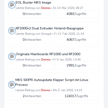
EOL Buster MKS Image
Letzter Beitrag von
Dennis
»
Di 10. Mär 2026, 06:27
0
Antworten
4083
Zugriffe
RF2000v2 Dual Extruder Hotend-Baugruppe
Letzter Beitrag von
Smagel
»
Fr 13. Feb 2026, 11:34
0
Antworten
4067
Zugriffe
Originale Mainboards RF1000 und RF2000
Letzter Beitrag von
Dennis
»
Fr 9. Jan 2026, 14:40
0
Antworten
2991
Zugriffe
MKS SKIPR Autoupdate Klipper Script mit Linux
Process
Letzter Beitrag von
Dennis
»
Mo 5. Jan 2026, 14:19
2
Antworten
124017
Zugriffe