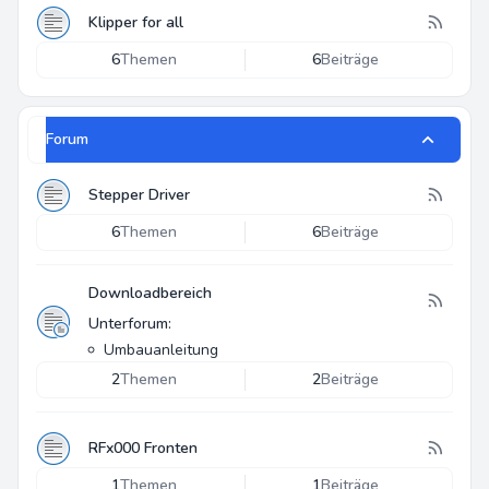
Klipper for all
6
Themen
6
Beiträge
Forum
Stepper Driver
6
Themen
6
Beiträge
Downloadbereich
Unterforum:
Umbauanleitung
2
Themen
2
Beiträge
RFx000 Fronten
1
Themen
1
Beiträge