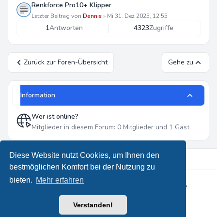
Renkforce Pro10+ Klipper
Letzter Beitrag von
Dennis
»
Mi 31. Dez 2025, 12:55
1
Antworten
4323
Zugriffe
Zurück zur Foren-Übersicht
Gehe zu
Information
Wer ist online?
Mitglieder in diesem Forum: 0 Mitglieder und 1 Gast
Diese Website nutzt Cookies, um Ihnen den
bestmöglichen Komfort bei der Nutzung zu
bieten.
Mehr erfahren
Powered by
phpBB
® Forum Software © phpBB Limited
•
Designed by
Leenoz
Deutsche Übersetzung durch
phpBB.de
Verstanden!
Datenschutz
|
Nutzungsbedingungen
|
Alle Zeiten sind
UTC