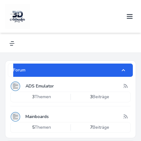
3D-Artmaker Modifizierte Klassen
Navigation menu
Forum
ADS Emulator
3
Themen
3
Beiträge
Mainboards
5
Themen
7
Beiträge