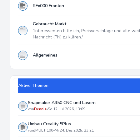
RFx000 Fronten
Gebraucht Markt
"Interessenten bitte ich, Preisvorschläge und alle wei
Nachricht (PN) zu klären."
Allgemeines
Aktive Themen
Snapmaker A350 CNC und Lasern
von
Dennis
»
So 12. Jul 2026, 13:09
Umbau Creality 5Plus
von
JMUETI100
»
Mi 24. Dez 2025, 23:21