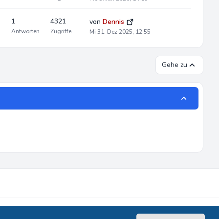
1
4321
von
Dennis
Antworten
Zugriffe
Mi 31. Dez 2025, 12:55
Gehe zu
Datenschutz
|
Nutzungsbedingungen
|
Alle Zeiten sind
UTC