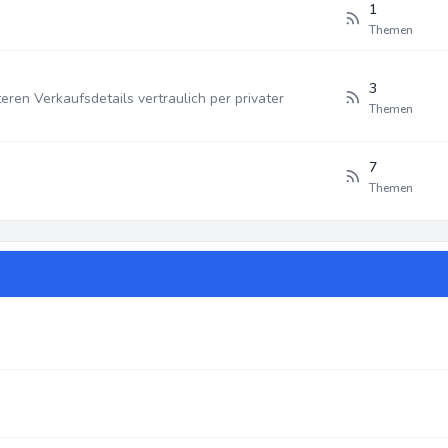
1
Themen
3
teren Verkaufsdetails vertraulich per privater
Themen
7
Themen