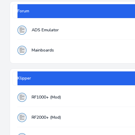
Forum
ADS Emulator
Mainboards
Klipper
RF1000+ (Mod)
RF2000+ (Mod)