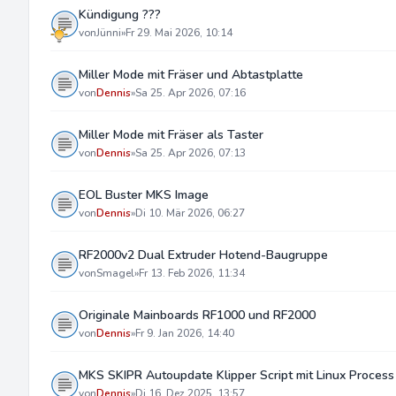
Kündigung ???
von
Jünni
»
Fr 29. Mai 2026, 10:14
Miller Mode mit Fräser und Abtastplatte
von
Dennis
»
Sa 25. Apr 2026, 07:16
Miller Mode mit Fräser als Taster
von
Dennis
»
Sa 25. Apr 2026, 07:13
EOL Buster MKS Image
von
Dennis
»
Di 10. Mär 2026, 06:27
RF2000v2 Dual Extruder Hotend-Baugruppe
von
Smagel
»
Fr 13. Feb 2026, 11:34
Originale Mainboards RF1000 und RF2000
von
Dennis
»
Fr 9. Jan 2026, 14:40
MKS SKIPR Autoupdate Klipper Script mit Linux Process
von
Dennis
»
Di 16. Dez 2025, 13:57