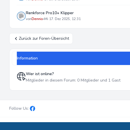
Renkforce Pro10+ Klipper
von
Dennis
»
Mi 17. Dez 2025, 12:31
Zurück zur Foren-Übersicht
Information
Wer ist online?
Mitglieder in diesem Forum: 0 Mitglieder und 1 Gast
Follow Us:
Powered by
phpBB
® Forum Software © phpBB Limited
• Design