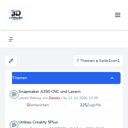
Allgemeines
Navigation menu
7 Themen • Seite
1
von
1
Themen
Snapmaker A350 CNC und Lasern
Letzter Beitrag von
Dennis
»
So 12. Jul 2026, 13:09
0
Antworten
225
Zugriffe
Umbau Creality 5Plus