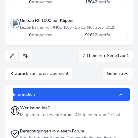
0
Antworten
1804
Zugriffe
Umbau RF 1000 auf Klipper
Letzter Beitrag von
JMUETI100
»
Do 13. Nov 2025, 20:25
0
Antworten
9161
Zugriffe
7 Themen • Seite
1
von
1
Anzeige- und Sortierungs-Einstellungen
Zurück zur Foren-Übersicht
Gehe zu
Information
Wer ist online?
Mitglieder in diesem Forum: 0 Mitglieder und 1 Gast
Berechtigungen in diesem Forum
Sie dürfen
keine
neuen Themen in diesem Forum