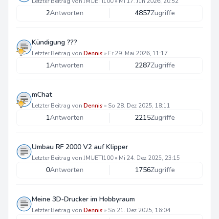
Letzter Beitrag von
JMUETI100
»
Mi 17. Jun 2026, 20:52
2
Antworten
4857
Zugriffe
Kündigung ???
Letzter Beitrag von
Dennis
»
Fr 29. Mai 2026, 11:17
1
Antworten
2287
Zugriffe
mChat
Letzter Beitrag von
Dennis
»
So 28. Dez 2025, 18:11
1
Antworten
2215
Zugriffe
Umbau RF 2000 V2 auf Klipper
Letzter Beitrag von
JMUETI100
»
Mi 24. Dez 2025, 23:15
0
Antworten
1756
Zugriffe
Meine 3D-Drucker im Hobbyraum
Letzter Beitrag von
Dennis
»
So 21. Dez 2025, 16:04