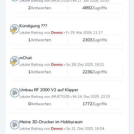
Letzter Beitrag von
JMUETI100
»
Mi 17. Jun 2026, 20:52
2
Antworten
4892
Zugriffe
Kündigung ???
Letzter Beitrag von
Dennis
»
Fr 29. Mai 2026, 11:17
1
Antworten
2303
Zugriffe
mChat
Letzter Beitrag von
Dennis
»
So 28. Dez 2025, 18:11
1
Antworten
2236
Zugriffe
Umbau RF 2000 V2 auf Klipper
Letzter Beitrag von
JMUETI100
»
Mi 24. Dez 2025, 23:15
0
Antworten
1772
Zugriffe
Meine 3D-Drucker im Hobbyraum
Letzter Beitrag von
Dennis
»
So 21. Dez 2025, 16:04