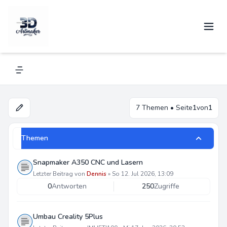
Allgemeines
Navigation menu
7 Themen • Seite
1
von
1
Themen
Snapmaker A350 CNC und Lasern
Letzter Beitrag von
Dennis
»
So 12. Jul 2026, 13:09
0
Antworten
250
Zugriffe
Umbau Creality 5Plus