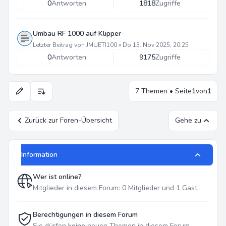
0
Antworten
1818
Zugriffe
Umbau RF 1000 auf Klipper
Letzter Beitrag von
JMUETI100
»
Do 13. Nov 2025, 20:25
0
Antworten
9175
Zugriffe
7 Themen • Seite
1
von
1
Anzeige- und Sortierungs-Einstellungen
Zurück zur Foren-Übersicht
Gehe zu
Information
Wer ist online?
Mitglieder in diesem Forum: 0 Mitglieder und 1 Gast
Berechtigungen in diesem Forum
Sie dürfen
keine
neuen Themen in diesem Forum