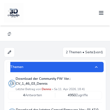
Repetier Firmware
Navigation menu
2 Themen • Seite
1
von
1
Themen
Download der Community FW Ver.:
CV_1_46_03_Dennis
Letzter Beitrag von
Dennis
»
Sa 11. Apr 2026, 18:41
4
Antworten
4950
Zugriffe
Download der letzten Conrad Firmware Ver.: 01.47.0