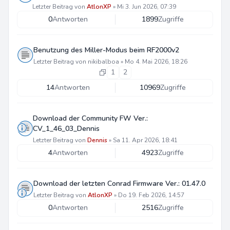
Letzter Beitrag von
AtlonXP
»
Mi 3. Jun 2026, 07:39
0
Antworten
1899
Zugriffe
Benutzung des Miller-Modus beim RF2000v2
Letzter Beitrag von
nikibalboa
»
Mo 4. Mai 2026, 18:26
1
2
14
Antworten
10969
Zugriffe
Download der Community FW Ver.:
CV_1_46_03_Dennis
Letzter Beitrag von
Dennis
»
Sa 11. Apr 2026, 18:41
4
Antworten
4923
Zugriffe
Download der letzten Conrad Firmware Ver.: 01.47.0
Letzter Beitrag von
AtlonXP
»
Do 19. Feb 2026, 14:57
0
Antworten
2516
Zugriffe