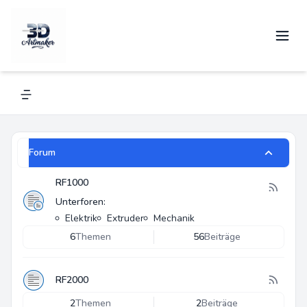
RFxxx Standard Klassen
Navigation menu
Forum
RF1000
Unterforen:
Elektrik
Extruder
Mechanik
6
Themen
56
Beiträge
RF2000
2
Themen
2
Beiträge