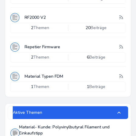
RF2000 V2
2
Themen
20
Beiträge
Repetier Firmware
2
Themen
6
Beiträge
Material Typen FDM
1
Themen
1
Beiträge
Aktive Themen
Material- Kunde: Polyvinylbutyral Filament und
Einkaufstipp