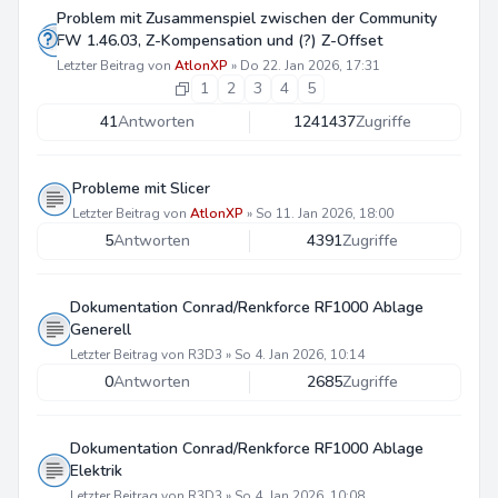
Problem mit Zusammenspiel zwischen der Community
FW 1.46.03, Z-Kompensation und (?) Z-Offset
Letzter Beitrag von
AtlonXP
»
Do 22. Jan 2026, 17:31
1
2
3
4
5
41
Antworten
1241437
Zugriffe
Probleme mit Slicer
Letzter Beitrag von
AtlonXP
»
So 11. Jan 2026, 18:00
5
Antworten
4391
Zugriffe
Dokumentation Conrad/Renkforce RF1000 Ablage
Generell
Letzter Beitrag von
R3D3
»
So 4. Jan 2026, 10:14
0
Antworten
2685
Zugriffe
Dokumentation Conrad/Renkforce RF1000 Ablage
Elektrik
Letzter Beitrag von
R3D3
»
So 4. Jan 2026, 10:08