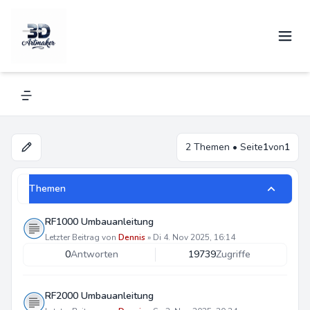
Umbauanleitung
Navigation menu
2 Themen • Seite
1
von
1
Themen
RF1000 Umbauanleitung
Letzter Beitrag von
Dennis
»
Di 4. Nov 2025, 16:14
0
Antworten
19739
Zugriffe
RF2000 Umbauanleitung