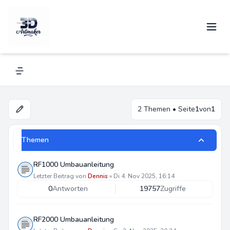
Umbauanleitung
Navigation menu
2 Themen • Seite
1
von
1
Themen
RF1000 Umbauanleitung
Letzter Beitrag von
Dennis
»
Di 4. Nov 2025, 16:14
0
Antworten
19757
Zugriffe
RF2000 Umbauanleitung