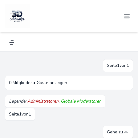
Es sind 0 Mitglieder und 0 unsichtbare
Mitglieder online
Es sind 6 Gäste online •
Gäste anzeigen
Navigation menu
Seite
1
von
1
0 Mitglieder •
Gäste anzeigen
Legende:
Administratoren
,
Globale Moderatoren
Seite
1
von
1
Gehe zu