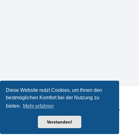
Diese Website nutzt Cookies, um Ihnen den
bestmöglichen Komfort bei der Nutzung zu
bieten.
Mehr erfahren
Powered by
phpBB
® Forum Software © phpBB Limited
•
Designed by
Leenoz
Deutsche Übersetzung durch
phpBB.de
Verstanden!
Datenschutz
|
Nutzungsbedingungen
|
Alle Zeiten sind
UTC