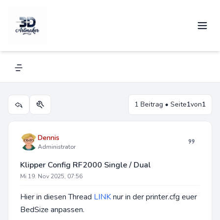
Klipper Config RF2000 Single / Dual
Navigation menu
1 Beitrag • Seite
1
von
1
Themen-Optionen
Dennis
Administrator
Klipper Config RF2000 Single / Dual
Mi 19. Nov 2025, 07:56
Hier in diesen Thread
LINK
nur in der printer.cfg euer
BedSize anpassen.