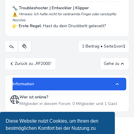
Troubleshooter | Entwickler | Klipper
Hinweis: Ich hafte nicht für verbrannte Finger oder verstopfte
Nozzles.
Erste Regel:
Hast du dein Druckbett gelevelt?
1 Beitrag • Seite
1
von
1
Themen-Optionen
Zurück zu „RF2000“
Gehe zu
Information
Wer ist online?
Mitglieder in diesem Forum: 0 Mitglieder und 1 Gast
Diese Website nutzt Cookies, um Ihnen den
bestmöglichen Komfort bei der Nutzung zu