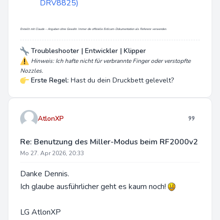
DRV8825)
Erstellt mit Claude – Angaben ohne Gewähr. Immer die offizielle Estlcam-Dokumentation als Referenz verwenden.
Troubleshooter | Entwickler | Klipper
Hinweis: Ich hafte nicht für verbrannte Finger oder verstopfte
Nozzles.
Erste Regel:
Hast du dein Druckbett gelevelt?
AtlonXP
Re: Benutzung des Miller-Modus beim RF2000v2
Mo 27. Apr 2026, 20:33
Danke Dennis.
Ich glaube ausführlicher geht es kaum noch!
LG AtlonXP