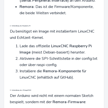
(Serial Peripheral Interface)
an den Arduino.
Remora:
Das ist die Firmware/Komponente,
die beide Welten verbindet.
2. Vorbereitung des Raspberry Pi
Du benötigst ein Image mit installiertem LinuxCNC
und Echtzeit-Kernel.
Lade das offizielle
LinuxCNC Raspberry Pi
Image
(meist Debian-basiert) herunter.
Aktiviere die SPI-Schnittstelle in der config.txt
oder über raspi-config.
Installiere die
Remora-Komponente
für
LinuxCNC (erhältlich auf GitHub).
3. Vorbereitung des ATmega2560
Der Arduino wird nicht mit einem normalen Sketch
bespielt, sondern mit der
Remora-Firmware
: