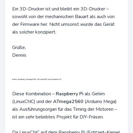
Ein 3D-Drucker ist und bleibt ein 3D-Drucker –
sowohl von der mechanischen Bauart als auch von
der Firmware her. Nicht umsonst wurde das Gerät
als solcher konzipiert.
Grüße,
Dennis
Kleine Anleitung: ATmega2560 mit LinuxCNC und Raspberry Pi
Diese Kombination –
Raspberry Pi
als Gehirn
(LinuxCNC) und der
ATmega2560
(Arduino Mega)
als Ausführungsorgan für das Timing der Motoren –
ist ein sehr beliebtes Projekt für DIY-Fräsen.
Da LinuxCNC auf dem Raspberry Pi (Echtzeit-Kernel