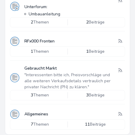
Unterforum:
Umbauanleitung
2
Themen
2
Beiträge
RFx000 Fronten
1
Themen
1
Beiträge
Gebraucht Markt
"Interessenten bitte ich, Preisvorschläge und
alle weiteren Verkaufsdetails vertraulich per
privater Nachricht (PN) zu klären."
3
Themen
3
Beiträge
Allgemeines
7
Themen
11
Beiträge