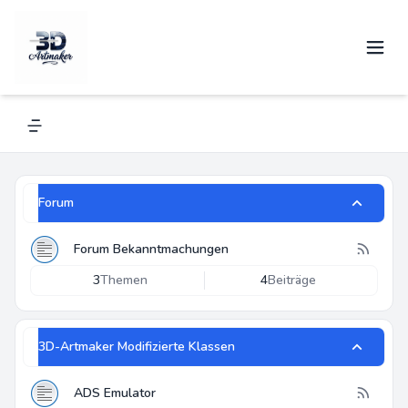
3D-Artmaker
Alles über Renkforce und andere 3D-Drucker
Navigation menu
Forum
Forum Bekanntmachungen
3
Themen
4
Beiträge
3D-Artmaker Modifizierte Klassen
ADS Emulator