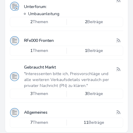
Unterforum:
Umbauanleitung
2
Themen
2
Beiträge
RFx000 Fronten
1
Themen
1
Beiträge
Gebraucht Markt
"Interessenten bitte ich, Preisvorschläge und
alle weiteren Verkaufsdetails vertraulich per
privater Nachricht (PN) zu klären."
3
Themen
3
Beiträge
Allgemeines
7
Themen
11
Beiträge