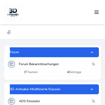
3D-Artmaker
Alles über Renkforce und andere 3D-Drucker
Navigation menu
Forum
Forum Bekanntmachungen
3
Themen
4
Beiträge
3D-Artmaker Modifizierte Klassen
ADS Emulator